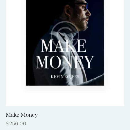
Make Money
$
256.00