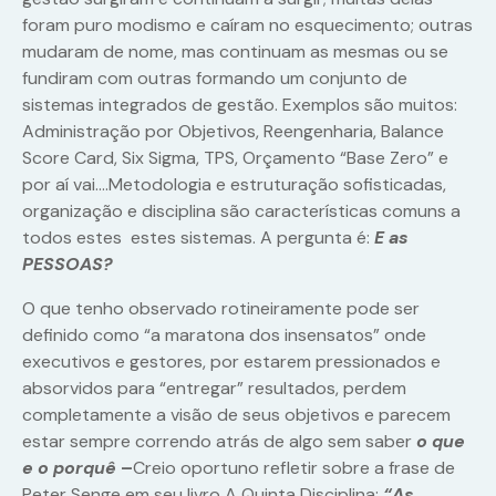
foram puro modismo e caíram no esquecimento; outras
mudaram de nome, mas continuam as mesmas ou se
fundiram com outras formando um conjunto de
sistemas integrados de gestão. Exemplos são muitos:
Administração por Objetivos, Reengenharia, Balance
Score Card, Six Sigma, TPS, Orçamento “Base Zero” e
por aí vai….Metodologia e estruturação sofisticadas,
organização e disciplina são características comuns a
todos estes estes sistemas. A pergunta é:
E as
PESSOAS?
O que tenho observado rotineiramente pode ser
definido como “a maratona dos insensatos” onde
executivos e gestores, por estarem pressionados e
absorvidos para “entregar” resultados, perdem
completamente a visão de seus objetivos e parecem
estar sempre correndo atrás de algo sem saber
o que
e o porquê
–
Creio oportuno refletir sobre a frase de
Peter Senge em seu livro A Quinta Disciplina:
“As