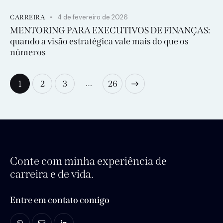
4 de fevereiro de 2026
CARREIRA
MENTORING PARA EXECUTIVOS DE FINANÇAS:
quando a visão estratégica vale mais do que os
números
…
1
2
3
>
26
Conte com minha experiência de
carreira e de vida.
Entre em contato comigo