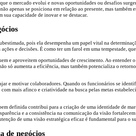
a que o mercado evolui e novas oportunidades ou desafios surgem,
 não apenas se posiciona em relação ao presente, mas também es
m sua capacidade de inovar e se destacar.
gócios
 subestimada, pois ela desempenha um papel vital na determin
as ações e decisões. É como ter um farol em uma tempestade, qu
iquem e aproveitem oportunidades de crescimento. Ao entender 
o não só aumenta a eficiência, mas também potencializa o retor
gajar e motivar colaboradores. Quando os funcionários se identi
 com mais afinco e criatividade na busca pelas metas estabeleci
em definida contribui para a criação de uma identidade de marc
ansparência e a consistência na comunicação da visão fortalec
tenção de uma visão estratégica eficaz é fundamental para o s
a de negócios