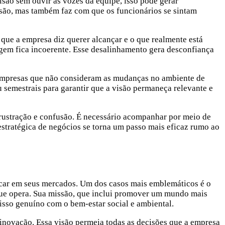
isão sem ouvir as vozes da equipe, isso pode gerar
visão, mas também faz com que os funcionários se sintam
 que a empresa diz querer alcançar e o que realmente está
gem fica incoerente. Esse desalinhamento gera desconfiança
. Empresas que não consideram as mudanças no ambiente de
 semestrais para garantir que a visão permaneça relevante e
frustração e confusão. É necessário acompanhar por meio de
 estratégica de negócios se torna um passo mais eficaz rumo ao
acar em seus mercados. Um dos casos mais emblemáticos é o
que opera. Sua missão, que inclui promover um mundo mais
isso genuíno com o bem-estar social e ambiental.
 inovação. Essa visão permeia todas as decisões que a empresa