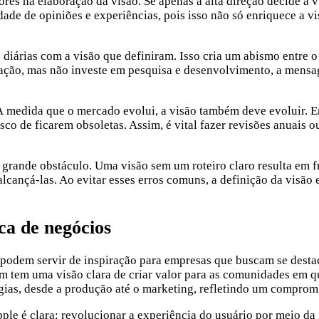
ores na elaboração da visão. Se apenas a alta direção decide a v
dade de opiniões e experiências, pois isso não só enriquece a 
diárias com a visão que definiram. Isso cria um abismo entre o
ação, mas não investe em pesquisa e desenvolvimento, a mensa
e. À medida que o mercado evolui, a visão também deve evoluir
 de ficarem obsoletas. Assim, é vital fazer revisões anuais ou
m grande obstáculo. Uma visão sem um roteiro claro resulta em 
alcançá-las. Ao evitar esses erros comuns, a definição da visão
ca de negócios
 podem servir de inspiração para empresas que buscam se dest
m tem uma visão clara de criar valor para as comunidades em 
tégias, desde a produção até o marketing, refletindo um comprom
ple é clara: revolucionar a experiência do usuário por meio da