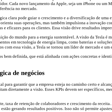
midor. Cada novo lançamento da Apple, seja um iPhone ou um M
eferência no mercado.
ca clara pode guiar o crescimento e a diversificação de uma 
 orienta suas operações, mas também impulsiona a inovação co
 e eficazes para os clientes. Essa visão drive resultados impr
sição do mundo para a energia sustentável. A visão da Tesla é m
imentos em tecnologia de energia limpa, como baterias e soluçõe
os com essa visão, a Tesla se tornou um líder de mercado e um 
 bem definida, que está alinhada com ações concretas e identi
gica de negócios
al para garantir que a empresa esteja no caminho certo e alcan
tam diretamente a visão. Esses KPIs devem ser específicos, me
nte, taxa de retenção de colaboradores e crescimento da receit
 se estão gerando resultados positivos. Isso não só permite ajus