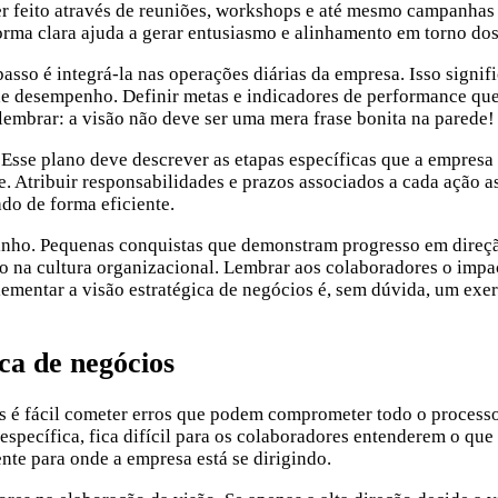
ser feito através de reuniões, workshops e até mesmo campanhas
orma clara ajuda a gerar entusiasmo e alinhamento em torno do
so é integrá-la nas operações diárias da empresa. Isso signifi
de desempenho. Definir metas e indicadores de performance que 
embrar: a visão não deve ser uma mera frase bonita na parede!
 Esse plano deve descrever as etapas específicas que a empresa 
e. Atribuir responsabilidades e prazos associados a cada ação
do de forma eficiente.
aminho. Pequenas conquistas que demonstram progresso em direç
o na cultura organizacional. Lembrar aos colaboradores o impac
ementar a visão estratégica de negócios é, sem dúvida, um exer
ca de negócios
mas é fácil cometer erros que podem comprometer todo o proces
pecífica, fica difícil para os colaboradores entenderem o que 
te para onde a empresa está se dirigindo.