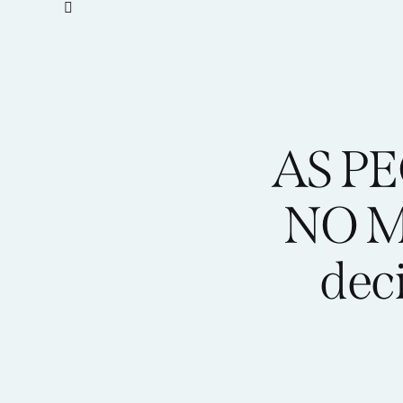
AS P
NO 
deci