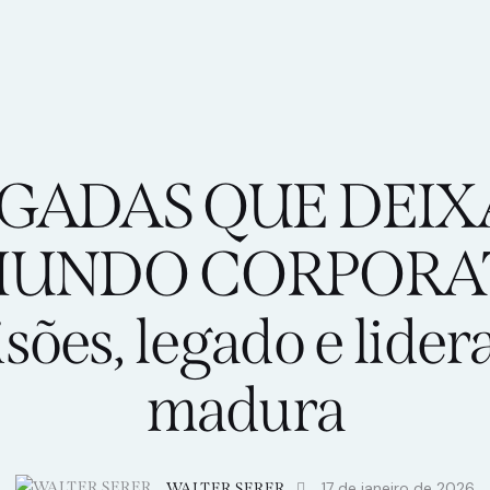
SEM CATEGORIA
EGADAS QUE DEI
MUNDO CORPORAT
sões, legado e lide
madura
17 de janeiro de 2026
WALTER SERER