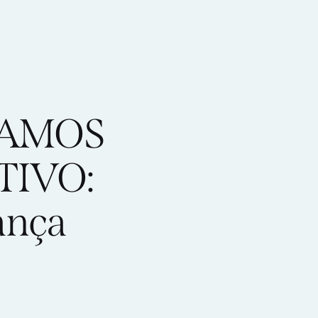
XAMOS
IVO:
rança