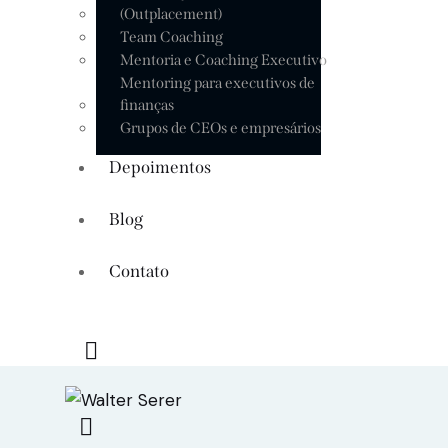
(Outplacement)
Team Coaching
Mentoria e Coaching Executivo
Mentoring para executivos de
finanças
Grupos de CEOs e empresários
Depoimentos
Blog
Contato