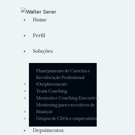
Home
Perfil
Soluções
Planejamento de Carreira e
Recolocação Profissional
(Outplacement)
Team Coaching
Mentoria e Coaching Executivo
Mentoring para executivos de
finanças
Grupos de CEOs e empresários
Depoimentos