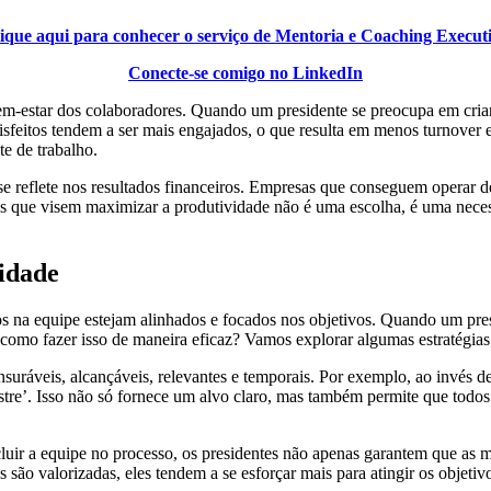
ique aqui para conhecer o serviço de Mentoria e Coaching Execut
Conecte-se comigo no LinkedIn
 bem-estar dos colaboradores. Quando um presidente se preocupa em cri
isfeitos tendem a ser mais engajados, o que resulta em menos turnover e
e de trabalho.
 se reflete nos resultados financeiros. Empresas que conseguem operar
gias que visem maximizar a produtividade não é uma escolha, é uma nec
vidade
dos na equipe estejam alinhados e focados nos objetivos. Quando um presi
como fazer isso de maneira eficaz? Vamos explorar algumas estratégias
suráveis, alcançáveis, relevantes e temporais. Por exemplo, ao invés
tre’. Isso não só fornece um alvo claro, mas também permite que tod
ncluir a equipe no processo, os presidentes não apenas garantem que a
ão valorizadas, eles tendem a se esforçar mais para atingir os objeti