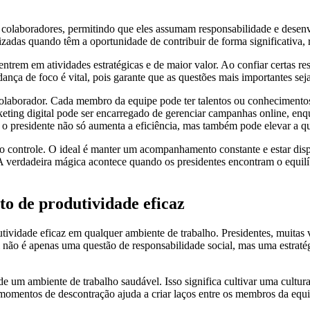
s colaboradores, permitindo que eles assumam responsabilidade e dese
rizadas quando têm a oportunidade de contribuir de forma significativa
centrem em atividades estratégicas e de maior valor. Ao confiar certas
ança de foco é vital, pois garante que as questões mais importantes se
a colaborador. Cada membro da equipe pode ter talentos ou conhecimento
ing digital pode ser encarregado de gerenciar campanhas online, enqua
 o presidente não só aumenta a eficiência, mas também pode elevar a qua
 do controle. O ideal é manter um acompanhamento constante e estar disp
 verdadeira mágica acontece quando os presidentes encontram o equilíb
o de produtividade eficaz
tividade eficaz em qualquer ambiente de trabalho. Presidentes, muitas
l não é apenas uma questão de responsabilidade social, mas uma estraté
e um ambiente de trabalho saudável. Isso significa cultivar uma cultur
momentos de descontração ajuda a criar laços entre os membros da equ