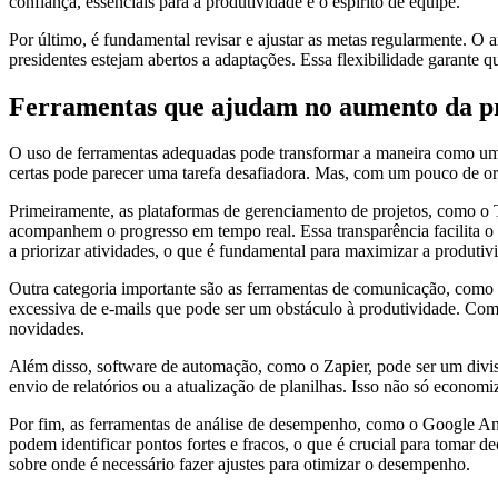
confiança, essenciais para a produtividade e o espírito de equipe.
Por último, é fundamental revisar e ajustar as metas regularmente. O
presidentes estejam abertos a adaptações. Essa flexibilidade garante
Ferramentas que ajudam no aumento da pr
O uso de ferramentas adequadas pode transformar a maneira como um p
certas pode parecer uma tarefa desafiadora. Mas, com um pouco de ori
Primeiramente, as plataformas de gerenciamento de projetos, como o T
acompanhem o progresso em tempo real. Essa transparência facilita o
a priorizar atividades, o que é fundamental para maximizar a produtiv
Outra categoria importante são as ferramentas de comunicação, como o
excessiva de e-mails que pode ser um obstáculo à produtividade. Com
novidades.
Além disso, software de automação, como o Zapier, pode ser um divis
envio de relatórios ou a atualização de planilhas. Isso não só econ
Por fim, as ferramentas de análise de desempenho, como o Google Anal
podem identificar pontos fortes e fracos, o que é crucial para tomar
sobre onde é necessário fazer ajustes para otimizar o desempenho.