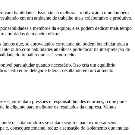
nvolvam habilidades. Isso não só melhora a motivação, como também
, resultando em um ambiente de trabalho mais colaborativo e produtivo.
 responsabilidades a membros da equipe, eles podem dedicar mais tempo
jam abordadas de maneira eficaz.
s únicos que, se aproveitados corretamente, podem beneficiar toda a
nto outro com habilidades analíticas pode focar na interpretação de
lidade do trabalho que está sendo feito.
onível para ajudar quando necessário. Isso cria um equilíbrio
rio certo entre delegar e liderar, resultando em um aumento
 vezes, enfrentam pressões e responsabilidades enormes, o que pode
gia inteligente para melhorar os resultados da empresa. Vamos
a onde os colaboradores se sintam seguros para expressar seus
ipe e, consequentemente, reduz a sensação de isolamento que muitas