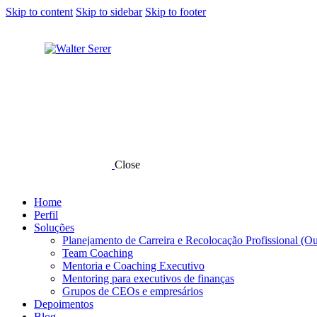
Skip to content
Skip to sidebar
Skip to footer
Close
Home
Perfil
Soluções
Planejamento de Carreira e Recolocação Profissional (O
Team Coaching
Mentoria e Coaching Executivo
Mentoring para executivos de finanças
Grupos de CEOs e empresários
Depoimentos
Blog