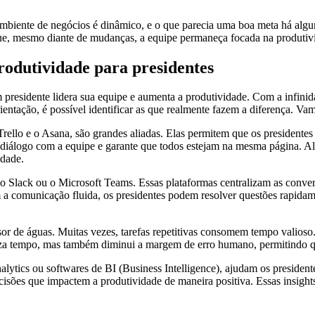
 ambiente de negócios é dinâmico, e o que parecia uma boa meta há algu
 que, mesmo diante de mudanças, a equipe permaneça focada na produtivi
odutividade para presidentes
residente lidera sua equipe e aumenta a produtividade. Com a infinid
entação, é possível identificar as que realmente fazem a diferença. Vam
rello e o Asana, são grandes aliadas. Elas permitem que os presidentes
 diálogo com a equipe e garante que todos estejam na mesma página. A
idade.
 Slack ou o Microsoft Teams. Essas plataformas centralizam as conversa
 a comunicação fluida, os presidentes podem resolver questões rapida
or de águas. Muitas vezes, tarefas repetitivas consomem tempo valios
omiza tempo, mas também diminui a margem de erro humano, permitindo q
ytics ou softwares de BI (Business Intelligence), ajudam os presidente
 decisões que impactem a produtividade de maneira positiva. Essas insi