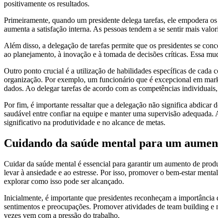
positivamente os resultados.
Primeiramente, quando um presidente delega tarefas, ele empodera o
aumenta a satisfação interna. As pessoas tendem a se sentir mais valo
Além disso, a delegação de tarefas permite que os presidentes se con
ao planejamento, à inovação e à tomada de decisões críticas. Essa mud
Outro ponto crucial é a utilização de habilidades específicas de cad
organização. Por exemplo, um funcionário que é excepcional em market
dados. Ao delegar tarefas de acordo com as competências individuais,
Por fim, é importante ressaltar que a delegação não significa abdicar
saudável entre confiar na equipe e manter uma supervisão adequada. A
significativo na produtividade e no alcance de metas.
Cuidando da saúde mental para um aument
Cuidar da saúde mental é essencial para garantir um aumento de produ
levar à ansiedade e ao estresse. Por isso, promover o bem-estar menta
explorar como isso pode ser alcançado.
Inicialmente, é importante que presidentes reconheçam a importância d
sentimentos e preocupações. Promover atividades de team building e 
vezes vem com a pressão do trabalho.