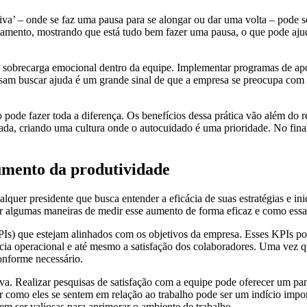
ativa’ – onde se faz uma pausa para se alongar ou dar uma volta – pode 
tamento, mostrando que está tudo bem fazer uma pausa, o que pode ajud
de sobrecarga emocional dentro da equipe. Implementar programas de apo
sam buscar ajuda é um grande sinal de que a empresa se preocupa com a
 pode fazer toda a diferença. Os benefícios dessa prática vão além do r
da, criando uma cultura onde o autocuidado é uma prioridade. No fina
umento da produtividade
quer presidente que busca entender a eficácia de suas estratégias e inic
ar algumas maneiras de medir esse aumento de forma eficaz e como essas
s) que estejam alinhados com os objetivos da empresa. Esses KPIs pode
ncia operacional e até mesmo a satisfação dos colaboradores. Uma vez q
onforme necessário.
tiva. Realizar pesquisas de satisfação com a equipe pode oferecer um p
er como eles se sentem em relação ao trabalho pode ser um indício impo
m ser valiosas para aprimorar o ambiente de trabalho.