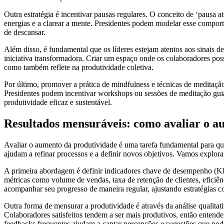
Outra estratégia é incentivar pausas regulares. O conceito de ‘pausa 
energias e a clarear a mente. Presidentes podem modelar esse compor
de descansar.
Além disso, é fundamental que os líderes estejam atentos aos sinais 
iniciativa transformadora. Criar um espaço onde os colaboradores pos
como também reflete na produtividade coletiva.
Por último, promover a prática de mindfulness e técnicas de meditação
Presidentes podem incentivar workshops ou sessões de meditação guia
produtividade eficaz e sustentável.
Resultados mensuráveis: como avaliar o a
Avaliar o aumento da produtividade é uma tarefa fundamental para qual
ajudam a refinar processos e a definir novos objetivos. Vamos explor
A primeira abordagem é definir indicadores chave de desempenho (KPI
métricas como volume de vendas, taxa de retenção de clientes, eficiê
acompanhar seu progresso de maneira regular, ajustando estratégias c
Outra forma de mensurar a produtividade é através da análise qualita
Colaboradores satisfeitos tendem a ser mais produtivos, então entend
feedbacks frequentes ajudam a captar percepções e sugestões que pode