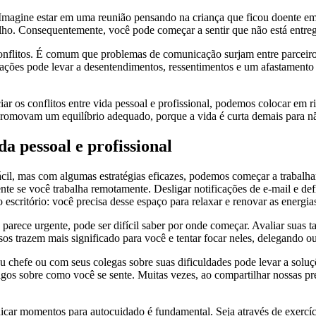
. Imagine estar em uma reunião pensando na criança que ficou doente 
abalho. Consequentemente, você pode começar a sentir que não está entre
nflitos. É comum que problemas de comunicação surjam entre parceiros
relações pode levar a desentendimentos, ressentimentos e um afastamen
r os conflitos entre vida pessoal e profissional, podemos colocar em ri
promovam um equilíbrio adequado, porque a vida é curta demais para nã
da pessoal e profissional
fácil, mas com algumas estratégias eficazes, podemos começar a trabalha
ente se você trabalha remotamente. Desligar notificações de e-mail e defi
scritório: você precisa desse espaço para relaxar e renovar as energia
parece urgente, pode ser difícil saber por onde começar. Avaliar suas ta
ssos trazem mais significado para você e tentar focar neles, delegando 
 chefe ou com seus colegas sobre suas dificuldades pode levar a solu
migos sobre como você se sente. Muitas vezes, ao compartilhar nossas 
car momentos para autocuidado é fundamental. Seja através de exercícios