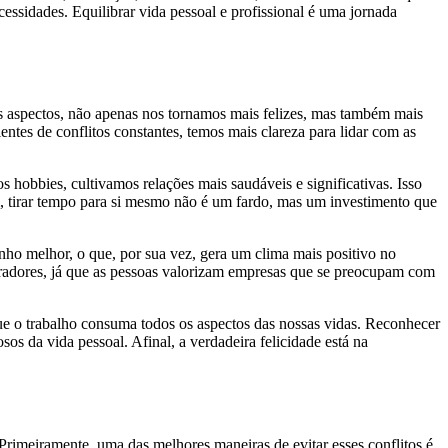
cessidades. Equilibrar vida pessoal e profissional é uma jornada
is aspectos, não apenas nos tornamos mais felizes, mas também mais
ntes de conflitos constantes, temos mais clareza para lidar com as
obbies, cultivamos relações mais saudáveis e significativas. Isso
m, tirar tempo para si mesmo não é um fardo, mas um investimento que
nho melhor, o que, por sua vez, gera um clima mais positivo no
aboradores, já que as pessoas valorizam empresas que se preocupam com
que o trabalho consuma todos os aspectos das nossas vidas. Reconhecer
s da vida pessoal. Afinal, a verdadeira felicidade está na
 Primeiramente, uma das melhores maneiras de evitar esses conflitos é