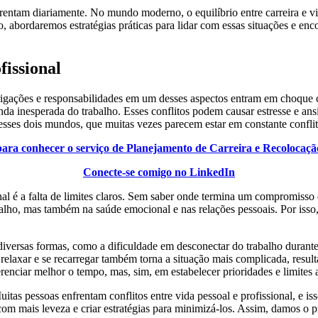
frentam diariamente. No mundo moderno, o equilíbrio entre carreira e vi
o, abordaremos estratégias práticas para lidar com essas situações e en
fissional
 obrigações e responsabilidades em um desses aspectos entram em choqu
 inesperada do trabalho. Esses conflitos podem causar estresse e ansied
 esses dois mundos, que muitas vezes parecem estar em constante conflit
para conhecer o serviço de Planejamento de Carreira e Recolocação
Conecte-se comigo no LinkedIn
onal é a falta de limites claros. Sem saber onde termina um compromisso
alho, mas também na saúde emocional e nas relações pessoais. Por isso, 
diversas formas, como a dificuldade em desconectar do trabalho durante 
laxar e se recarregar também torna a situação mais complicada, resulta
enciar melhor o tempo, mas, sim, em estabelecer prioridades e limites
uitas pessoas enfrentam conflitos entre vida pessoal e profissional, e 
com mais leveza e criar estratégias para minimizá-los. Assim, damos o p