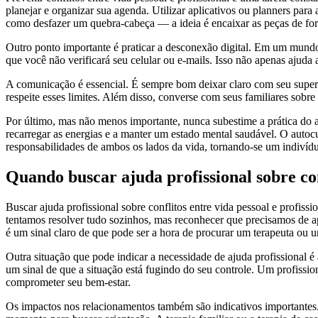
planejar e organizar sua agenda. Utilizar aplicativos ou planners par
como desfazer um quebra-cabeça — a ideia é encaixar as peças de for
Outro ponto importante é praticar a desconexão digital. Em um mundo 
que você não verificará seu celular ou e-mails. Isso não apenas ajuda
A comunicação é essencial. É sempre bom deixar claro com seu supervi
respeite esses limites. Além disso, converse com seus familiares sobr
Por último, mas não menos importante, nunca subestime a prática do a
recarregar as energias e a manter um estado mental saudável. O auto
responsabilidades de ambos os lados da vida, tornando-se um indivíduo
Quando buscar ajuda profissional sobre conf
Buscar ajuda profissional sobre conflitos entre vida pessoal e profis
tentamos resolver tudo sozinhos, mas reconhecer que precisamos de a
é um sinal claro de que pode ser a hora de procurar um terapeuta ou 
Outra situação que pode indicar a necessidade de ajuda profissional é
um sinal de que a situação está fugindo do seu controle. Um profiss
comprometer seu bem-estar.
Os impactos nos relacionamentos também são indicativos importantes.