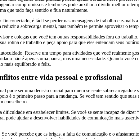
a agendar compromissos e lembretes pode auxiliar a dividir melhor o tem
ma que tudo faça sentido e flua naturalmente.
tão conectado, é fácil se perder nas mensagens de trabalho e e-mails a
 a reduzir a sobrecarga mental, mas também te permite aproveitar o tem
sor e colegas que você tem outras responsabilidades fora do trabalho. 
e sua rotina de trabalho e peça apoio para que eles entendam seus horár
utocuidado. Reserve um tempo para atividades que você realmente gosta
cuidado não é apenas uma pausa, mas uma necessidade. Quando você cui
 mais equilibrado e feliz.
litos entre vida pessoal e profissional
sional pode ser uma decisão crucial para quem se sente sobrecarregado e 
poio é o primeiro passo para a mudança. Se você tem sentido que suas 
um conselheiro.
 a dificuldade em estabelecer limites. Se você se sente incapaz de dize
ional pode ajudar a desenvolver habilidades de comunicação mais assert
 Se você percebe que as brigas, a falta de comunicação e o afastament