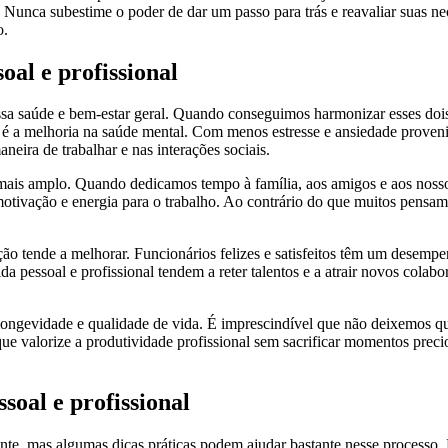
. Nunca subestime o poder de dar um passo para trás e reavaliar suas ne
o.
oal e profissional
nossa saúde e bem-estar geral. Quando conseguimos harmonizar esses do
o é a melhoria na saúde mental. Com menos estresse e ansiedade provenie
aneira de trabalhar e nas interações sociais.
is amplo. Quando dedicamos tempo à família, aos amigos e aos nossos h
motivação e energia para o trabalho. Ao contrário do que muitos pensa
ção tende a melhorar. Funcionários felizes e satisfeitos têm um desempe
da pessoal e profissional tendem a reter talentos e a atrair novos col
sa longevidade e qualidade de vida. É imprescindível que não deixemos 
valorize a produtividade profissional sem sacrificar momentos precioso
soal e profissional
stante, mas algumas dicas práticas podem ajudar bastante nesse processo.