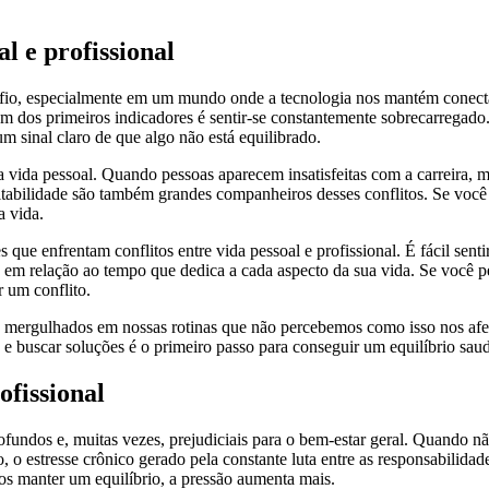
l e profissional
desafio, especialmente em um mundo onde a tecnologia nos mantém conect
m dos primeiros indicadores é sentir-se constantemente sobrecarregado
m sinal claro de que algo não está equilibrado.
o na vida pessoal. Quando pessoas aparecem insatisfeitas com a carreira
rritabilidade são também grandes companheiros desses conflitos. Se você
a vida.
ue enfrentam conflitos entre vida pessoal e profissional. É fácil senti
em relação ao tempo que dedica a cada aspecto da sua vida. Se você per
 um conflito.
 mergulhados em nossas rotinas que não percebemos como isso nos afet
e buscar soluções é o primeiro passo para conseguir um equilíbrio saudá
ofissional
profundos e, muitas vezes, prejudiciais para o bem-estar geral. Quando 
 o estresse crônico gerado pela constante luta entre as responsabilida
s manter um equilíbrio, a pressão aumenta mais.