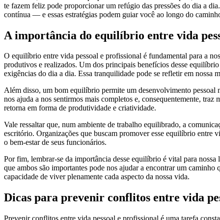
te fazem feliz pode proporcionar um refúgio das pressões do dia a dia
contínua — e essas estratégias podem guiar você ao longo do caminh
A importância do equilíbrio entre vida pess
O equilíbrio entre vida pessoal e profissional é fundamental para a 
produtivos e realizados. Um dos principais benefícios desse equilíbri
exigências do dia a dia. Essa tranquilidade pode se refletir em nossa m
Além disso, um bom equilíbrio permite um desenvolvimento pessoal ma
nos ajuda a nos sentirmos mais completos e, consequentemente, traz 
retorna em forma de produtividade e criatividade.
Vale ressaltar que, num ambiente de trabalho equilibrado, a comunica
escritório. Organizações que buscam promover esse equilíbrio entre vi
o bem-estar de seus funcionários.
Por fim, lembrar-se da importância desse equilíbrio é vital para nos
que ambos são importantes pode nos ajudar a encontrar um caminho que 
capacidade de viver plenamente cada aspecto da nossa vida.
Dicas para prevenir conflitos entre vida pes
Prevenir conflitos entre vida pessoal e profissional é uma tarefa con