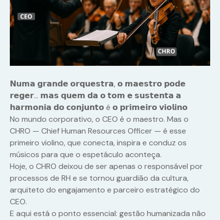
𝗡𝘂𝗺𝗮 𝗴𝗿𝗮𝗻𝗱𝗲 𝗼𝗿𝗾𝘂𝗲𝘀𝘁𝗿𝗮, 𝗼 𝗺𝗮𝗲𝘀𝘁𝗿𝗼 𝗽𝗼𝗱𝗲
𝗿𝗲𝗴𝗲𝗿… 𝗺𝗮𝘀 𝗾𝘂𝗲𝗺 𝗱𝗮 𝗼 𝘁𝗼𝗺 𝗲 𝘀𝘂𝘀𝘁𝗲𝗻𝘁𝗮 𝗮
𝗵𝗮𝗿𝗺𝗼𝗻𝗶𝗮 𝗱𝗼 𝗰𝗼𝗻𝗷𝘂𝗻𝘁𝗼 é 𝗼 𝗽𝗿𝗶𝗺𝗲𝗶𝗿𝗼 𝘃𝗶𝗼𝗹𝗶𝗻𝗼
No mundo corporativo, o CEO é o maestro. Mas o
CHRO — Chief Human Resources Officer — é esse
primeiro violino, que conecta, inspira e conduz os
músicos para que o espetáculo aconteça.
Hoje, o CHRO deixou de ser apenas o responsável por
processos de RH e se tornou guardião da cultura,
arquiteto do engajamento e parceiro estratégico do
CEO.
E aqui está o ponto essencial: gestão humanizada não