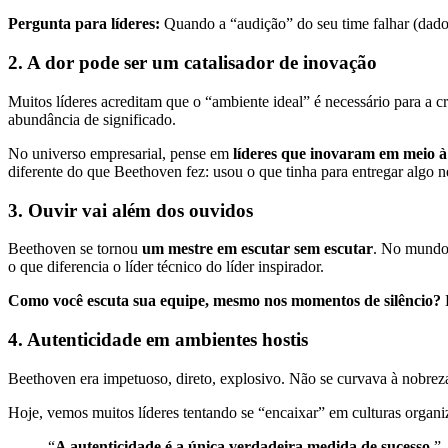
Pergunta para líderes:
Quando a “audição” do seu time falhar (dados
2. A dor pode ser um catalisador de inovação
Muitos líderes acreditam que o “ambiente ideal” é necessário para a c
abundância de significado.
No universo empresarial, pense em
líderes que inovaram em meio à 
diferente do que Beethoven fez: usou o que tinha para entregar algo 
3. Ouvir vai além dos ouvidos
Beethoven se tornou
um mestre em escutar sem escutar
. No mundo 
o que diferencia o líder técnico do líder inspirador.
Como você escuta sua equipe, mesmo nos momentos de silêncio?
E
4. Autenticidade em ambientes hostis
Beethoven era impetuoso, direto, explosivo. Não se curvava à nobrez
Hoje, vemos muitos líderes tentando se “encaixar” em culturas organiz
“
A autenticidade é a única verdadeira medida de sucesso
.”