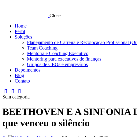
Close
Home
Perfil
Soluções
Planejamento de Carreira e Recolocação Profissional (O
Team Coaching
Mentoria e Coaching Executivo
Mentoring para executivos de finanças
Grupos de CEOs e empresários
Depoimentos
Blog
Contato
Sem categoria
BEETHOVEN E A SINFONIA DA 
que venceu o silêncio