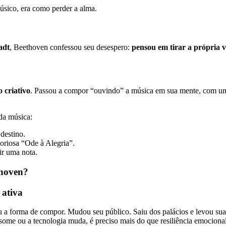
úsico, era como perder a alma.
adt
, Beethoven confessou seu desespero:
pensou em tirar a própria 
 criativo
. Passou a compor “ouvindo” a música em sua mente, com um
da música:
destino.
oriosa “Ode à Alegria”.
ir uma nota.
thoven?
 ativa
 a forma de compor. Mudou seu público. Saiu dos palácios e levou sua
me ou a tecnologia muda, é preciso mais do que resiliência emocional: