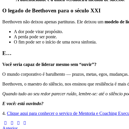
O legado de Beethoven para o século XXI
Beethoven não deixou apenas partituras. Ele deixou um
modelo de li
A dor pode virar propósito.
A perda pode ser ponte.
O fim pode ser o início de uma nova sinfonia.
E…
Você seria capaz de liderar mesmo sem “ouvir”?
O mundo corporativo é barulhento — prazos, metas, egos, mudanças. 
Beethoven, o maestro do silêncio, nos ensinou que resiliência é mais 
Quando tudo ao seu redor parecer ruído, lembre-se: até o silêncio p
E você: está ouvindo?
4.
Clique aqui para conhecer o serviço de Mentoria e Coaching Execu
Anterior