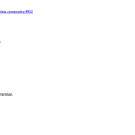
gia corporativa 0912
a
mentar.