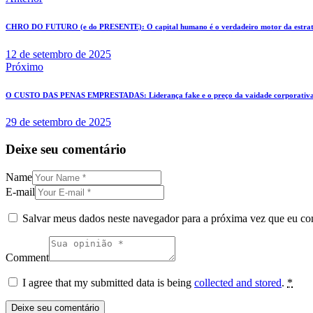
Navegação
de
CHRO DO FUTURO (e do PRESENTE): O capital humano é o verdadeiro motor da estraté
Post
12 de setembro de 2025
Próximo
O CUSTO DAS PENAS EMPRESTADAS: Liderança fake e o preço da vaidade corporativ
29 de setembro de 2025
Deixe seu comentário
Name
E-mail
Salvar meus dados neste navegador para a próxima vez que eu co
Comment
I agree that my submitted data is being
collected and stored
.
*