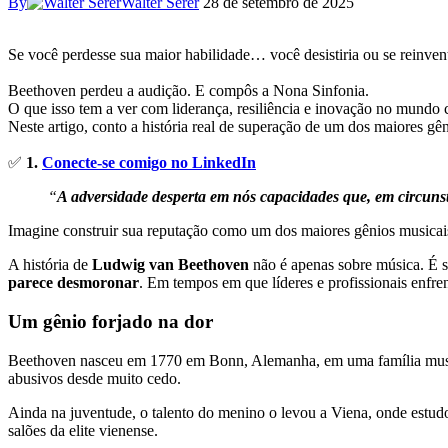
By
Walter Serer
28 de setembro de 2025
Se você perdesse sua maior habilidade… você desistiria ou se reinven
Beethoven perdeu a audição. E compôs a Nona Sinfonia.
O que isso tem a ver com liderança, resiliência e inovação no mundo 
Neste artigo, conto a história real de superação de um dos maiores g
✅
1.
Conecte-se comigo no LinkedIn
“
A adversidade desperta em nós capacidades que, em circuns
Imagine construir sua reputação como um dos maiores gênios musicais
A história de
Ludwig van Beethoven
não é apenas sobre música. É 
parece desmoronar
. Em tempos em que líderes e profissionais enfre
Um gênio forjado na dor
Beethoven nasceu em 1770 em Bonn, Alemanha, em uma família musica
abusivos desde muito cedo.
Ainda na juventude, o talento do menino o levou a Viena, onde estu
salões da elite vienense.