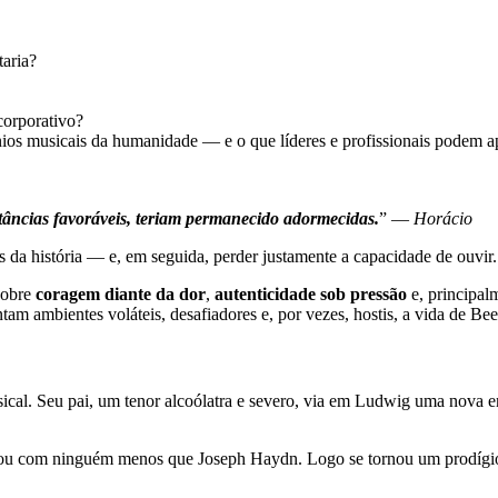
taria?
corporativo?
ênios musicais da humanidade — e o que líderes e profissionais podem 
tâncias favoráveis, teriam permanecido adormecidas.
” —
Horácio
 da história — e, em seguida, perder justamente a capacidade de ouvir.
sobre
coragem diante da dor
,
autenticidade sob pressão
e, principal
ntam ambientes voláteis, desafiadores e, por vezes, hostis, a vida de B
l. Seu pai, um tenor alcoólatra e severo, via em Ludwig uma nova e
dou com ninguém menos que Joseph Haydn. Logo se tornou um prodígio: 