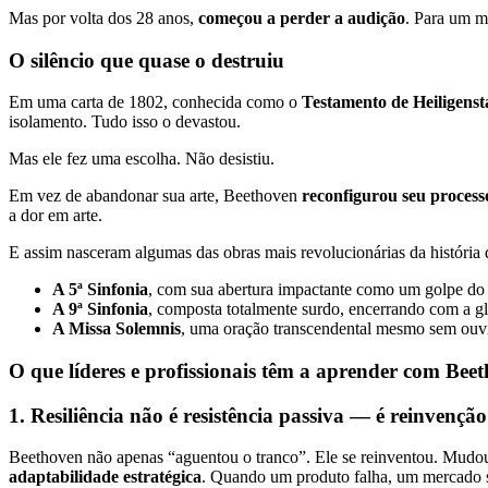
Mas por volta dos 28 anos,
começou a perder a audição
. Para um m
O silêncio que quase o destruiu
Em uma carta de 1802, conhecida como o
Testamento de Heiligenst
isolamento. Tudo isso o devastou.
Mas ele fez uma escolha. Não desistiu.
Em vez de abandonar sua arte, Beethoven
reconfigurou seu processo
a dor em arte.
E assim nasceram algumas das obras mais revolucionárias da história 
A 5ª Sinfonia
, com sua abertura impactante como um golpe do 
A 9ª Sinfonia
, composta totalmente surdo, encerrando com a gl
A Missa Solemnis
, uma oração transcendental mesmo sem ouv
O que líderes e profissionais têm a aprender com Bee
1. Resiliência não é resistência passiva — é reinvenção
Beethoven não apenas “aguentou o tranco”. Ele se reinventou. Mudou
adaptabilidade estratégica
. Quando um produto falha, um mercado so