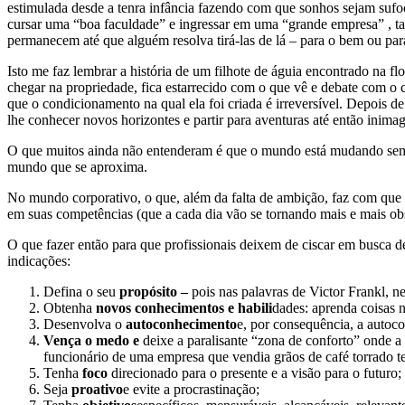
estimulada desde a tenra infância fazendo com que sonhos sejam sufoc
cursar uma “boa faculdade” e ingressar em uma “grande empresa” , ta
permanecem até que alguém resolva tirá-las de lá – para o bem ou para
Isto me faz lembrar a história de um filhote de águia encontrado na
chegar na propriedade, fica estarrecido com o que vê e debate com o 
que o condicionamento na qual ela foi criada é irreversível. Depois de 
lhe conhecer novos horizontes e partir para aventuras até então inima
O que muitos ainda não entenderam é que o mundo está mudando sem pe
mundo que se aproxima.
No mundo corporativo, o que, além da falta de ambição, faz com que
em suas competências (que a cada dia vão se tornando mais e mais obs
O que fazer então para que profissionais deixem de ciscar em busca 
indicações:
Defina o seu
propósito –
pois nas palavras de Victor Frankl, 
Obtenha
novos conhecimentos e habili
dades: aprenda coisas n
Desenvolva o
autoconhecimento
e, por consequência, a autoco
Vença o medo e
deixe a paralisante “zona de conforto” onde 
funcionário de uma empresa que vendia grãos de café torrado t
Tenha
foco
direcionado para o presente e a visão para o futuro;
Seja
proativo
e evite a procrastinação;