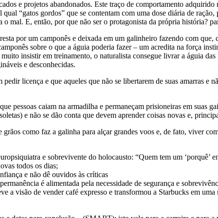
ados e projetos abandonados. Este traço de comportamento adquirido no
l qual “gatos gordos” que se contentam com uma dose diária de ração, p
 o mal. E, então, por que não ser o protagonista da própria história? p
 floresta por um camponês e deixada em um galinheiro fazendo com que
camponês sobre o que a águia poderia fazer – um acredita na força insti
muito insistir em treinamento, o naturalista consegue livrar a águia das 
gináveis e desconhecidas.
dir licença e que aqueles que não se libertarem de suas amarras e nã
 que pessoas caiam na armadilha e permaneçam prisioneiras em suas ga
oletas) e não se dão conta que devem aprender coisas novas e, principa
de grãos como faz a galinha para alçar grandes voos e, de fato, viver
neuropsiquiatra e sobrevivente do holocausto: “Quem tem um ‘porquê’ en
ovas todos os dias;
nfiança e não dê ouvidos às críticas
a permanência é alimentada pela necessidade de segurança e sobrevivê
eve a visão de vender café expresso e transformou a Starbucks em uma r