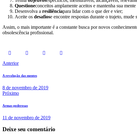
Tenha
objetivos
específicos, mensuráveis, alcançáveis, relevant
Questione
conceitos amplamente aceitos e mantenha sua mente 
Desenvolva a
resiliência
para lidar com o que der e vier;
Aceite os
desafios
e encontre respostas durante o trajeto, mude 
Assim, o mais importante é a constante busca por novos conhecimentos 
obsolescência profissional.
Anterior
A revolução das mentes
8 de novembro de 2019
Próximo
Armas poderosas
11 de novembro de 2019
Deixe seu comentário