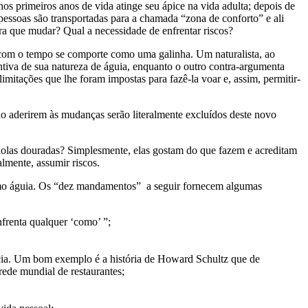
s primeiros anos de vida atinge seu ápice na vida adulta; depois de
essoas são transportadas para a chamada “zona de conforto” e ali
ara que mudar? Qual a necessidade de enfrentar riscos?
, com o tempo se comporte como uma galinha. Um naturalista, ao
ntiva de sua natureza de águia, enquanto o outro contra-argumenta
limitações que lhe foram impostas para fazê-la voar e, assim, permitir-
o aderirem às mudanças serão literalmente excluídos deste novo
iolas douradas? Simplesmente, elas gostam do que fazem e acreditam
lmente, assumir riscos.
 como águia. Os “dez mandamentos” a seguir fornecem algumas
frenta qualquer ‘como’ ”;
ncia. Um bom exemplo é a história de Howard Schultz que de
ede mundial de restaurantes;