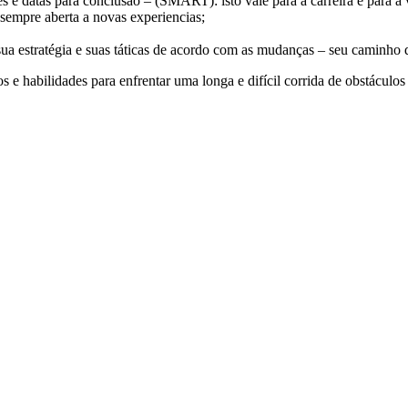
es e datas para conclusão – (SMART): isto vale para a carreira e para a 
sempre aberta a novas experiencias;
sua estratégia e suas táticas de acordo com as mudanças – seu caminho d
e habilidades para enfrentar uma longa e difícil corrida de obstáculos