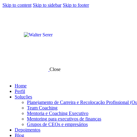
Skip to content
Skip to sidebar
Skip to footer
Close
Home
Perfil
Soluções
Planejamento de Carreira e Recolocação Profissional (O
Team Coaching
Mentoria e Coaching Executivo
Mentoring para executivos de finanças
Grupos de CEOs e empresários
Depoimentos
Blog