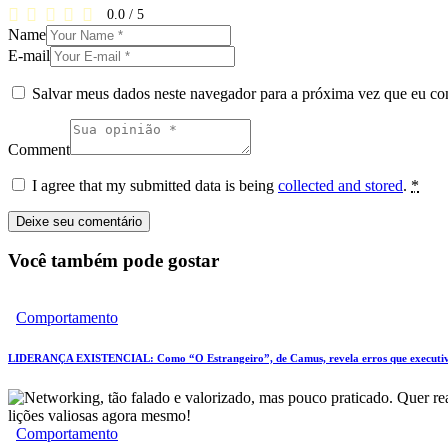
0.0
/
5
Name
E-mail
Salvar meus dados neste navegador para a próxima vez que eu co
Comment
I agree that my submitted data is being
collected and stored
.
*
Você também pode gostar
Comportamento
LIDERANÇA EXISTENCIAL: Como “O Estrangeiro”, de Camus, revela erros que executiv
Comportamento