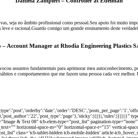
Daniela Zampieri – Controller at Edelman
vas, seja no âmbito profissional como pessoal.Seu apoio foi muito impo
leve e racional.Guardo comigo um grande ensinamento deste verdadeiro
– Account Manager at Rhodia Engineering Plastics 
ovocou assuntos fundamentais para aprimorar meu autoconhecimento, po
a hábitos e comportamentos que me fazem uma pessoa cada vez melhor. 
t_type’:’post’,’orderby’:’date’,’order’:’DESC’,’posts_per_page’:’1′,’offs
0,’post_author’:’22’,’post_type’:’page’},’sticky’:|{||}|,’rules’:|{||}|}
=”Image & Text 08″ tcb-elem-type=”post_list” pagination-type=”none”
ext=”” horizontal-space-m=”0″ horizontal-space-t=”15″ vertical-space
_list” class=’tcb-tablet-hidden tcb-mobile-hidden’ article-tcb_hover_st