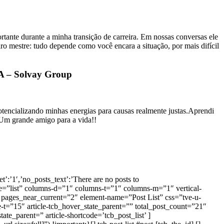
rtante durante a minha transição de carreira. Em nossas conversas ele
 mestre: tudo depende como você encara a situação, por mais difícil
SA – Solvay Group
tencializando minhas energias para causas realmente justas.Aprendi
Um grande amigo para a vida!!
et’:’1′,’no_posts_text’:’There are no posts to
” type=”list” columns-d=”1″ columns-t=”1″ columns-m=”1″ vertical-
 pages_near_current=”2″ element-name=”Post List” css=”tve-u-
-t=”15″ article-tcb_hover_state_parent=”” total_post_count=”21″
ate_parent=” article-shortcode=’tcb_post_list’ ]