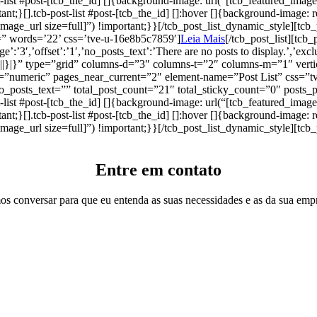
st #post-[tcb_the_id] []{background-image: url(“[tcb_featured_image_url
nt;}[].tcb-post-list #post-[tcb_the_id] []:hover []{background-image: r
_image_url size=full]”) !important;}}[/tcb_post_list_dynamic_style]
[tcb_
=” words=’22’ css=’tve-u-16e8b5c7859′]
Leia Mais
[/tcb_post_list][tcb_
’:’3′,’offset’:’1′,’no_posts_text’:’There are no posts to display.’,’excl
es’:|{||}|}” type=”grid” columns-d=”3″ columns-t=”2″ columns-m=”1″ ver
pe=”numeric” pages_near_current=”2″ element-name=”Post List” css=”
no_posts_text=”” total_post_count=”21″ total_sticky_count=”0″ posts_
st #post-[tcb_the_id] []{background-image: url(“[tcb_featured_image_url
nt;}[].tcb-post-list #post-[tcb_the_id] []:hover []{background-image: r
_image_url size=full]”) !important;}}[/tcb_post_list_dynamic_style]
[tcb_
Entre em contato
s conversar para que eu entenda as suas necessidades e as da sua emp