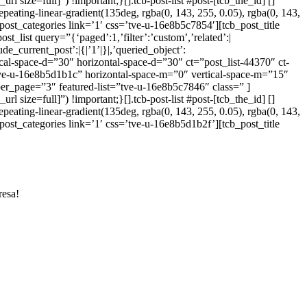
 size=full]”) !important;}[].tcb-post-list #post-[tcb_the_id] []
epeating-linear-gradient(135deg, rgba(0, 143, 255, 0.05), rgba(0, 143,
post_categories link=’1′ css=’tve-u-16e8b5c7854′][tcb_post_title
post_list query=”{‘paged’:1,’filter’:’custom’,’related’:|
ude_current_post’:|{|’1’|}|,’queried_object’:
tical-space-d=”30″ horizontal-space-d=”30″ ct=”post_list-44370″ ct-
tve-u-16e8b5d1b1c” horizontal-space-m=”0″ vertical-space-m=”15″
per_page=”3″ featured-list=”tve-u-16e8b5c7846″ class=” ]
 size=full]”) !important;}[].tcb-post-list #post-[tcb_the_id] []
epeating-linear-gradient(135deg, rgba(0, 143, 255, 0.05), rgba(0, 143,
post_categories link=’1′ css=’tve-u-16e8b5d1b2f’][tcb_post_title
resa!