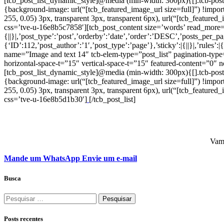
[tcb_post_list_dynamic_style]@media (min-width: 300px){[].tcb-post-li
{background-image: url(“[tcb_featured_image_url size=full]”) !importa
255, 0.05) 3px, transparent 3px, transparent 6px), url(“[tcb_featured
css=’tve-u-16e8b5c7858′][tcb_post_content size=’words’ read_more
{||}|,’post_type’:’post’,’orderby’:’date’,’order’:’DESC’,’posts_per_page
{‘ID’:112,’post_author’:’1′,’post_type’:’page’},’sticky’:|{||}|,’rul
name=”Image and text 14″ tcb-elem-type=”post_list” pagination-ty
horizontal-space-t=”15″ vertical-space-t=”15″ featured-content=”0″ 
[tcb_post_list_dynamic_style]@media (min-width: 300px){[].tcb-post-li
{background-image: url(“[tcb_featured_image_url size=full]”) !importa
255, 0.05) 3px, transparent 3px, transparent 6px), url(“[tcb_featured
css=’tve-u-16e8b5d1b30′]
[/tcb_post_list]
Vamo
Mande um WhatsApp
Envie um e-mail
Busca
Posts recentes