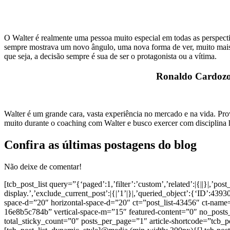
O Walter é realmente uma pessoa muito especial em todas as perspecti
sempre mostrava um novo ângulo, uma nova forma de ver, muito mais 
que seja, a decisão sempre é sua de ser o protagonista ou a vítima.
Ronaldo Cardozo 
Walter é um grande cara, vasta experiência no mercado e na vida. Pr
muito durante o coaching com Walter e busco exercer com disciplin
Confira as últimas postagens do blog
Não deixe de comentar!
[tcb_post_list query=”{‘paged’:1,’filter’:’custom’,’related’:|{||}|,’pos
display.’,’exclude_current_post’:|{|’1’|}|,’queried_object’:{‘ID’:4393
space-d=”20″ horizontal-space-d=”20″ ct=”post_list-43456″ ct-name
16e8b5c784b” vertical-space-m=”15″ featured-content=”0″ no_posts_t
total_sticky_count=”0″ posts_per_page=”1″ article-shortcode=”tcb_post